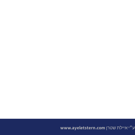
 ע״י איילת שטרן
www.ayeletstern.com