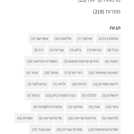
ספרות
(219)
תגיות
אחוזת בית
(3)
איתמר
(7)
אלימות
(12)
אסף שור
(3)
בבל
(8)
בורחס
(7)
בלש
(3)
גבריות
(3)
דת
(5)
הומור
(6)
החיים הוראות שימוש
(5)
הספריה החדשה
(10)
הקיבוץ המאוחד
(10)
ז'ורז' פרק
(7)
חרגול
(10)
טרור
(6)
ידיעות ספרים
(11)
יהדות
(14)
ילדות
(7)
יצחק לאור
(3)
ירושלים
(5)
כלכלה
(9)
כנרת זמורה ביתן
(33)
כרמל
(5)
כתר
(30)
מודן
(5)
מוזיקה
(3)
מחברות לספרות
(6)
מלחמה
(5)
סדנאות קריאה
(10)
סדנת קריאה
(6)
ספרות
(41)
ספרות מתורגמת
(13)
ספרות עברית
(31)
עם עובד
(37)