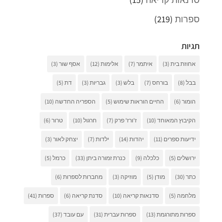
ספרות
(219)
תגיות
אחוזת בית
(3)
איתמר
(7)
אלימות
(12)
אסף שור
(3)
בבל
(8)
בורחס
(7)
בלש
(3)
גבריות
(3)
דת
(5)
הומור
(6)
החיים הוראות שימוש
(5)
הספריה החדשה
(10)
הקיבוץ המאוחד
(10)
ז'ורז' פרק
(7)
חרגול
(10)
טרור
(6)
ידיעות ספרים
(11)
יהדות
(14)
ילדות
(7)
יצחק לאור
(3)
ירושלים
(5)
כלכלה
(9)
כנרת זמורה ביתן
(33)
כרמל
(5)
כתר
(30)
מודן
(5)
מוזיקה
(3)
מחברות לספרות
(6)
מלחמה
(5)
סדנאות קריאה
(10)
סדנת קריאה
(6)
ספרות
(41)
ספרות מתורגמת
(13)
ספרות עברית
(31)
עם עובד
(37)