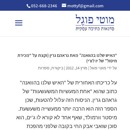
052-668-2346
mottyf@gmail.com
“האיש שלנו בהוואנה” מאת גראהם גרין (וקצת על “מכירת
חיסול” של יו לורי)
על ידי
מוטי פוגל
|
מרץ 14, 2012
|
ביקורת
,
ספרות
על כריכתו האחורית של "האיש שלנו בהוואנה"
כתוב שהוא "אחת המעשיות המשעשעות" של
גראהם גרין. הניסוח הזה עלול להטעות, שכן
הספר הזה הוא הרבה יותר ממעשייה משעשעת.
מיסטר וורמולד, שאף אחד לא קורא לו ג'ים, הוא
סוכן שואבי אבק החי בקובה שלפני מהפכת