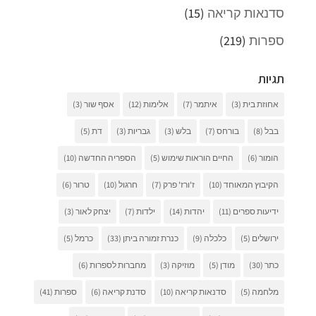
סדנאות קריאה
(15)
ספרות
(219)
תגיות
אחוזת בית
(3)
איתמר
(7)
אלימות
(12)
אסף שור
(3)
בבל
(8)
בורחס
(7)
בלש
(3)
גבריות
(3)
דת
(5)
הומור
(6)
החיים הוראות שימוש
(5)
הספריה החדשה
(10)
הקיבוץ המאוחד
(10)
ז'ורז' פרק
(7)
חרגול
(10)
טרור
(6)
ידיעות ספרים
(11)
יהדות
(14)
ילדות
(7)
יצחק לאור
(3)
ירושלים
(5)
כלכלה
(9)
כנרת זמורה ביתן
(33)
כרמל
(5)
כתר
(30)
מודן
(5)
מוזיקה
(3)
מחברות לספרות
(6)
מלחמה
(5)
סדנאות קריאה
(10)
סדנת קריאה
(6)
ספרות
(41)