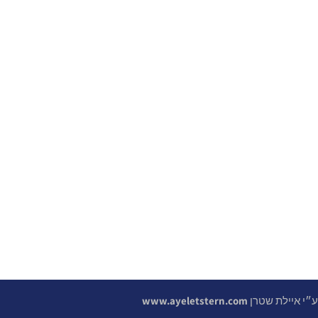
 ע״י איילת שטרן
www.ayeletstern.com