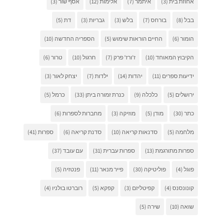
אחוזת בית
(3)
איתמר
(7)
אלימות
(12)
אסף שור
(3)
בבל
(8)
בורחס
(7)
בלש
(3)
גבריות
(3)
דת
(5)
הומור
(6)
החיים הוראות שימוש
(5)
הספריה החדשה
(10)
הקיבוץ המאוחד
(10)
ז'ורז' פרק
(7)
חרגול
(10)
טרור
(6)
ידיעות ספרים
(11)
יהדות
(14)
ילדות
(7)
יצחק לאור
(3)
ירושלים
(5)
כלכלה
(9)
כנרת זמורה ביתן
(33)
כרמל
(5)
כתר
(30)
מודן
(5)
מוזיקה
(3)
מחברות לספרות
(6)
מלחמה
(5)
סדנאות קריאה
(10)
סדנת קריאה
(6)
ספרות
(41)
ספרות מתורגמת
(13)
ספרות עברית
(31)
עם עובד
(37)
פוגל
(4)
פוליטיקה
(30)
פייר מנאר
(11)
פנטזיה
(5)
קונונסנס
(4)
קפיטליזם
(3)
קפקא
(5)
רוברטו בולניו
(4)
שואה
(10)
שירה
(5)