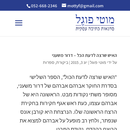
052-668-2346
mottyf@gmail.com
האיש שרצה לדעת הכל – דרור משעני
על ידי
מוטי פוגל
|
יונ 3, 2015
|
ביקורת
,
ספרות
"האיש שרצה לדעת הכול", הספר השלישי
בסדרת החוקר אברהם אברהם של דרור משעני,
מסופר משתי נקודות מבט. הראשונה היא של
אברהם עצמו, כעת ראש אגף חקירות בחקירת
הרצח הראשונה שלו. הנרצחת היא קורבן אונס
שנפתר, ולחץ רב מופעל על אברהם למצוא את
הרוצח בהקדם. נקודת המבט...