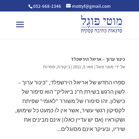
052-668-2346
mottyf@gmail.com
כינור ערוך – אריאל הירשפלד
על ידי
מוטי פוגל
|
מאי 5, 2011
|
ביקורת
,
ספרות
ספרו החדש של אריאל הירשפלד, "כינור ערוך –
לשון הרגש בשירת ח"נ ביאליק" הוא סיפור של
כישלון. זהו סיפורו של משורר "לאומי" שפיתח
לקסיקון רגשי עשיר, אשר אין לו כמעט כל שימוש,
ושקוראיו (אם יש עדיין כאלו) אינם מבינים את
שיריו, ובעיקר אינם מסוגלים...