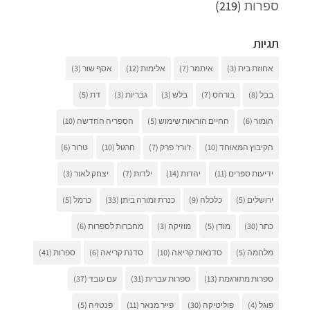
ספרות
(219)
תגיות
אחוזת בית
(3)
איתמר
(7)
אלימות
(12)
אסף שור
(3)
בבל
(8)
בורחס
(7)
בלש
(3)
גבריות
(3)
דת
(5)
הומור
(6)
החיים הוראות שימוש
(5)
הספריה החדשה
(10)
הקיבוץ המאוחד
(10)
ז'ורז' פרק
(7)
חרגול
(10)
טרור
(6)
ידיעות ספרים
(11)
יהדות
(14)
ילדות
(7)
יצחק לאור
(3)
ירושלים
(5)
כלכלה
(9)
כנרת זמורה ביתן
(33)
כרמל
(5)
כתר
(30)
מודן
(5)
מוזיקה
(3)
מחברות לספרות
(6)
מלחמה
(5)
סדנאות קריאה
(10)
סדנת קריאה
(6)
ספרות
(41)
ספרות מתורגמת
(13)
ספרות עברית
(31)
עם עובד
(37)
פוגל
(4)
פוליטיקה
(30)
פייר מנאר
(11)
פנטזיה
(5)