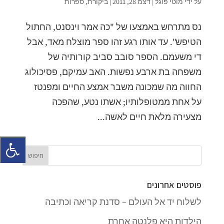
על ידי
מוטי פוגל
|
דצמ 28, 2011
|
ביקורת
,
ספרות
נס מתרחש באמצעו של "כה אמר וינסנט, החתול
הטיפש". עד אותו רגע זהו ספר מוצלח מאד, אבל
די משעמם. הספר סובב סביב קורותיה של
משפחה בת ארבע נפשות. האב עמיקם, פסיכולוג
החווה מה שמכונה משבר אמצע החיים ומפנטז
על אחת ממטופלותיו; אשתו נטע, שהפכה
מצעירה מלאת חיים לאשה...
פוסטים אחרונים
לשלוח יד אל העולם – סדנת קריאה וכתיבה
הילדות היא פלנטה אחרת