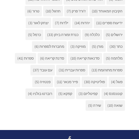
הקיבוץ המאוחד
(10)
ז'ורז' פרק
(7)
חרגול
(10)
טרור
(6)
ידיעות ספרים
(11)
יהדות
(14)
ילדות
(7)
יצחק לאור
(3)
ירושלים
(5)
כלכלה
(9)
כנרת זמורה ביתן
(33)
כרמל
(5)
כתר
(30)
מודן
(5)
מוזיקה
(3)
מחברות לספרות
(6)
מלחמה
(5)
סדנאות קריאה
(10)
סדנת קריאה
(6)
ספרות
(41)
ספרות מתורגמת
(13)
ספרות עברית
(31)
עם עובד
(37)
פוגל
(4)
פוליטיקה
(30)
פייר מנאר
(11)
פנטזיה
(5)
קונונסנס
(4)
קפיטליזם
(3)
קפקא
(5)
רוברטו בולניו
(4)
שואה
(10)
שירה
(5)