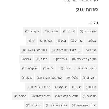
ספרות
(219)
תגיות
אחוזת בית
(3)
איתמר
(7)
אלימות
(12)
אסף שור
(3)
בבל
(8)
בורחס
(7)
בלש
(3)
גבריות
(3)
דת
(5)
הומור
(6)
החיים הוראות שימוש
(5)
הספריה החדשה
(10)
הקיבוץ המאוחד
(10)
ז'ורז' פרק
(7)
חרגול
(10)
טרור
(6)
ידיעות ספרים
(11)
יהדות
(14)
ילדות
(7)
יצחק לאור
(3)
ירושלים
(5)
כלכלה
(9)
כנרת זמורה ביתן
(33)
כרמל
(5)
כתר
(30)
מודן
(5)
מוזיקה
(3)
מחברות לספרות
(6)
מלחמה
(5)
סדנאות קריאה
(10)
סדנת קריאה
(6)
ספרות
(41)
ספרות מתורגמת
(13)
ספרות עברית
(31)
עם עובד
(37)