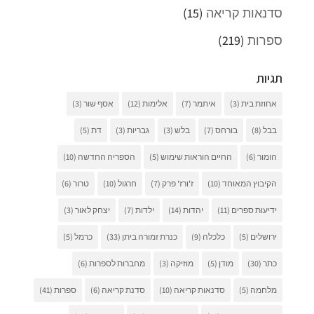
סדנאות קריאה
(15)
ספרות
(219)
תגיות
אחוזת בית
(3)
איתמר
(7)
אלימות
(12)
אסף שור
(3)
בבל
(8)
בורחס
(7)
בלש
(3)
גבריות
(3)
דת
(5)
הומור
(6)
החיים הוראות שימוש
(5)
הספריה החדשה
(10)
הקיבוץ המאוחד
(10)
ז'ורז' פרק
(7)
חרגול
(10)
טרור
(6)
ידיעות ספרים
(11)
יהדות
(14)
ילדות
(7)
יצחק לאור
(3)
ירושלים
(5)
כלכלה
(9)
כנרת זמורה ביתן
(33)
כרמל
(5)
כתר
(30)
מודן
(5)
מוזיקה
(3)
מחברות לספרות
(6)
מלחמה
(5)
סדנאות קריאה
(10)
סדנת קריאה
(6)
ספרות
(41)