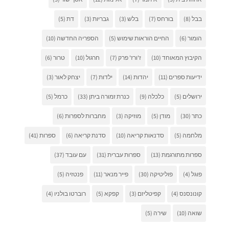
בבל
(8)
בורחס
(7)
בלש
(3)
גבריות
(3)
דת
(5)
הומור
(6)
החיים הוראות שימוש
(5)
הספריה החדשה
(10)
הקיבוץ המאוחד
(10)
ז'ורז' פרק
(7)
חרגול
(10)
טרור
(6)
ידיעות ספרים
(11)
יהדות
(14)
ילדות
(7)
יצחק לאור
(3)
ירושלים
(5)
כלכלה
(9)
כנרת זמורה ביתן
(33)
כרמל
(5)
כתר
(30)
מודן
(5)
מוזיקה
(3)
מחברות לספרות
(6)
מלחמה
(5)
סדנאות קריאה
(10)
סדנת קריאה
(6)
ספרות
(41)
ספרות מתורגמת
(13)
ספרות עברית
(31)
עם עובד
(37)
פוגל
(4)
פוליטיקה
(30)
פייר מנאר
(11)
פנטזיה
(5)
קונונסנס
(4)
קפיטליזם
(3)
קפקא
(5)
רוברטו בולניו
(4)
שואה
(10)
שירה
(5)