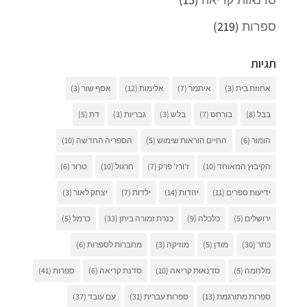
ספרות
(219)
תגיות
אחוזת בית
(3)
איתמר
(7)
אלימות
(12)
אסף שור
(3)
בבל
(8)
בורחס
(7)
בלש
(3)
גבריות
(3)
דת
(5)
הומור
(6)
החיים הוראות שימוש
(5)
הספריה החדשה
(10)
הקיבוץ המאוחד
(10)
ז'ורז' פרק
(7)
חרגול
(10)
טרור
(6)
ידיעות ספרים
(11)
יהדות
(14)
ילדות
(7)
יצחק לאור
(3)
ירושלים
(5)
כלכלה
(9)
כנרת זמורה ביתן
(33)
כרמל
(5)
כתר
(30)
מודן
(5)
מוזיקה
(3)
מחברות לספרות
(6)
מלחמה
(5)
סדנאות קריאה
(10)
סדנת קריאה
(6)
ספרות
(41)
ספרות מתורגמת
(13)
ספרות עברית
(31)
עם עובד
(37)