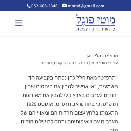
052-668-2346
mottyf@gmail.com
תרפ"ט – הלל כהן
על ידי
מוטי פוגל
|
נוב 21, 2013
|
ביקורת
,
ספרות
"תרפ"ט" מאת הלל כהן נפתח בקביעה חד
משמעית, "אי אפשר להבין את היחסים שבין
יהודים לערבים בארץ בלי להבין את מאורעות
תרפ"ט. כי בחודש אב תרפ"ט, אוגוסט 1929
התעמתו בלחץ עצום חרדותיהם ומאווייהם של
הערבים עם שאיפותיהם ותסכולם של היהודים…
תוך...