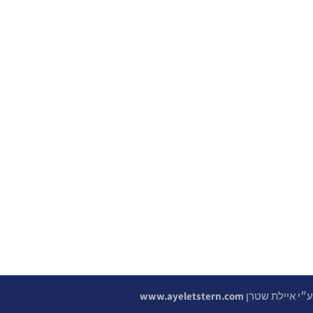
 ע״י איילת שטרן
www.ayeletstern.com