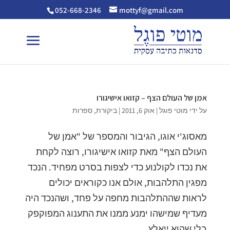
052-668-2346
mottyf@gmail.com
אמן של העולם הצף – קזואו אישיגורו
על ידי
מוטי פוגל
|
אוק 6, 2011
|
ביקורת
,
ספרות
מאסוג'י אוגו, הגיבור והמספר של "אמן של
העולם הצף" מאת קזואו אישיגורו, רוצה לקחת
את נכדו לקולנוע כדי לצפות בסרט מפחיד. הנכד
מפגין התלהבות, אולם אנו כקוראים יכולים
לראות שההתלהבות מחפה על פחד, ושהנכד היה
מעדיף שמישהו ימנע ממנו את התענוג המפוקפק
בלי שהוא ייאלץ...