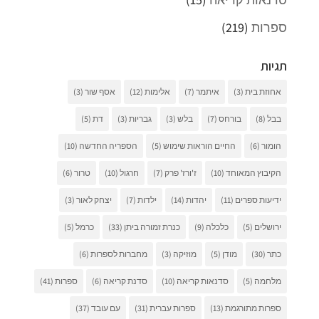
ספרות
(219)
תגיות
אחוזת בית
(3)
איתמר
(7)
אלימות
(12)
אסף שור
(3)
בבל
(8)
בורחס
(7)
בלש
(3)
גבריות
(3)
דת
(5)
הומור
(6)
החיים הוראות שימוש
(5)
הספריה החדשה
(10)
הקיבוץ המאוחד
(10)
ז'ורז' פרק
(7)
חרגול
(10)
טרור
(6)
ידיעות ספרים
(11)
יהדות
(14)
ילדות
(7)
יצחק לאור
(3)
ירושלים
(5)
כלכלה
(9)
כנרת זמורה ביתן
(33)
כרמל
(5)
כתר
(30)
מודן
(5)
מוזיקה
(3)
מחברות לספרות
(6)
מלחמה
(5)
סדנאות קריאה
(10)
סדנת קריאה
(6)
ספרות
(41)
ספרות מתורגמת
(13)
ספרות עברית
(31)
עם עובד
(37)