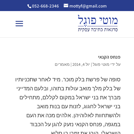
052-668-2346
mottyf@gmail.com
פנחס הקנאי
על ידי
מוטי פוגל
|
יול 4, 2014
|
מאמרים
סופה של פרשת בלק מוכר. מיד לאחר שתכניותיו
של בלק מלך מואב עולות בתוהו, ובלעם המדייני
מברך את בני ישראל במקום לקללם, מתחילים
בני ישראל לחגוג, לזנות עם בנות מואב
ולהשתחוות לאלוהיהן. אלהים מכה את העם
במגפה, פנחס הקנאי נזעק להגן על הכבוד
הישראלי, הורג את זמרי בן סלוא...