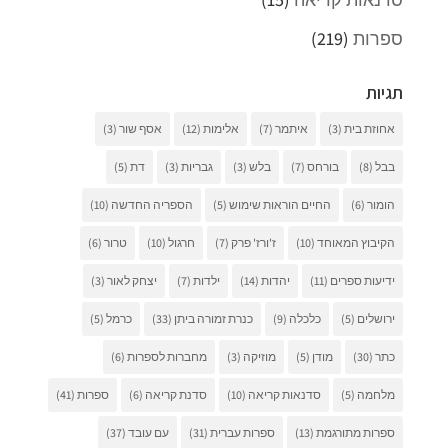
ספרות
(219)
תגיות
אחוזת בית
(3)
איתמר
(7)
אלימות
(12)
אסף שור
(3)
בבל
(8)
בורחס
(7)
בלש
(3)
גבריות
(3)
דת
(5)
הומור
(6)
החיים הוראות שימוש
(5)
הספריה החדשה
(10)
הקיבוץ המאוחד
(10)
ז'ורז' פרק
(7)
חרגול
(10)
טרור
(6)
ידיעות ספרים
(11)
יהדות
(14)
ילדות
(7)
יצחק לאור
(3)
ירושלים
(5)
כלכלה
(9)
כנרת זמורה ביתן
(33)
כרמל
(5)
כתר
(30)
מודן
(5)
מוזיקה
(3)
מחברות לספרות
(6)
מלחמה
(5)
סדנאות קריאה
(10)
סדנת קריאה
(6)
ספרות
(41)
ספרות מתורגמת
(13)
ספרות עברית
(31)
עם עובד
(37)