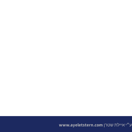
 ע״י איילת שטרן
www.ayeletstern.com