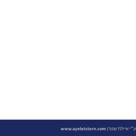
 ע״י איילת שטרן
www.ayeletstern.com