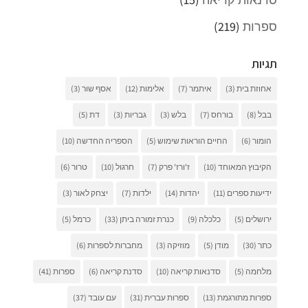
ספרות
(219)
תגיות
אחוזת בית
(3)
איתמר
(7)
אלימות
(12)
אסף שור
(3)
בבל
(8)
בורחס
(7)
בלש
(3)
גבריות
(3)
דת
(5)
הומור
(6)
החיים הוראות שימוש
(5)
הספריה החדשה
(10)
הקיבוץ המאוחד
(10)
ז'ורז' פרק
(7)
חרגול
(10)
טרור
(6)
ידיעות ספרים
(11)
יהדות
(14)
ילדות
(7)
יצחק לאור
(3)
ירושלים
(5)
כלכלה
(9)
כנרת זמורה ביתן
(33)
כרמל
(5)
כתר
(30)
מודן
(5)
מוזיקה
(3)
מחברות לספרות
(6)
מלחמה
(5)
סדנאות קריאה
(10)
סדנת קריאה
(6)
ספרות
(41)
ספרות מתורגמת
(13)
ספרות עברית
(31)
עם עובד
(37)