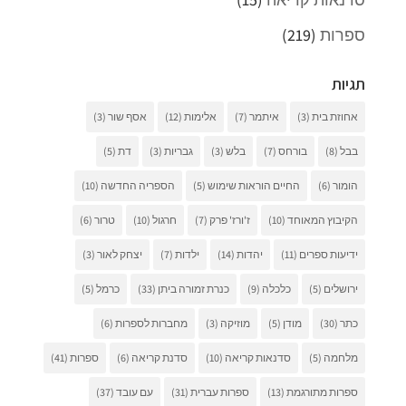
ספרות
(219)
תגיות
אחוזת בית
(3)
איתמר
(7)
אלימות
(12)
אסף שור
(3)
בבל
(8)
בורחס
(7)
בלש
(3)
גבריות
(3)
דת
(5)
הומור
(6)
החיים הוראות שימוש
(5)
הספריה החדשה
(10)
הקיבוץ המאוחד
(10)
ז'ורז' פרק
(7)
חרגול
(10)
טרור
(6)
ידיעות ספרים
(11)
יהדות
(14)
ילדות
(7)
יצחק לאור
(3)
ירושלים
(5)
כלכלה
(9)
כנרת זמורה ביתן
(33)
כרמל
(5)
כתר
(30)
מודן
(5)
מוזיקה
(3)
מחברות לספרות
(6)
מלחמה
(5)
סדנאות קריאה
(10)
סדנת קריאה
(6)
ספרות
(41)
ספרות מתורגמת
(13)
ספרות עברית
(31)
עם עובד
(37)