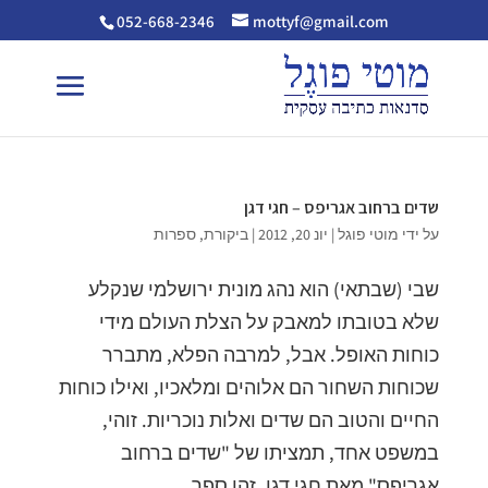
052-668-2346
mottyf@gmail.com
שדים ברחוב אגריפס – חגי דגן
על ידי
מוטי פוגל
|
יונ 20, 2012
|
ביקורת
,
ספרות
שבי (שבתאי) הוא נהג מונית ירושלמי שנקלע
שלא בטובתו למאבק על הצלת העולם מידי
כוחות האופל. אבל, למרבה הפלא, מתברר
שכוחות השחור הם אלוהים ומלאכיו, ואילו כוחות
החיים והטוב הם שדים ואלות נוכריות. זוהי,
במשפט אחד, תמציתו של "שדים ברחוב
אגריפס" מאת חגי דגן. זהו ספר...