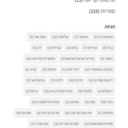
ספרות
(219)
תגיות
אחוזת בית
(3)
איתמר
(7)
אלימות
(12)
אסף שור
(3)
בבל
(8)
בורחס
(7)
בלש
(3)
גבריות
(3)
דת
(5)
הומור
(6)
החיים הוראות שימוש
(5)
הספריה החדשה
(10)
הקיבוץ המאוחד
(10)
ז'ורז' פרק
(7)
חרגול
(10)
טרור
(6)
ידיעות ספרים
(11)
יהדות
(14)
ילדות
(7)
יצחק לאור
(3)
ירושלים
(5)
כלכלה
(9)
כנרת זמורה ביתן
(33)
כרמל
(5)
כתר
(30)
מודן
(5)
מוזיקה
(3)
מחברות לספרות
(6)
מלחמה
(5)
סדנאות קריאה
(10)
סדנת קריאה
(6)
ספרות
(41)
ספרות מתורגמת
(13)
ספרות עברית
(31)
עם עובד
(37)