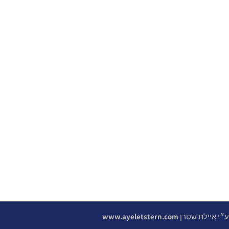
 ע״י איילת שטרן
www.ayeletstern.com