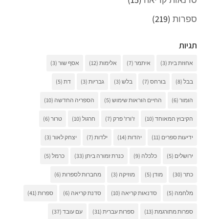
ספרות
(219)
תגיות
אחוזת בית
(3)
איתמר
(7)
אלימות
(12)
אסף שור
(3)
בבל
(8)
בורחס
(7)
בלש
(3)
גבריות
(3)
דת
(5)
הומור
(6)
החיים הוראות שימוש
(5)
הספריה החדשה
(10)
הקיבוץ המאוחד
(10)
ז'ורז' פרק
(7)
חרגול
(10)
טרור
(6)
ידיעות ספרים
(11)
יהדות
(14)
ילדות
(7)
יצחק לאור
(3)
ירושלים
(5)
כלכלה
(9)
כנרת זמורה ביתן
(33)
כרמל
(5)
כתר
(30)
מודן
(5)
מוזיקה
(3)
מחברות לספרות
(6)
מלחמה
(5)
סדנאות קריאה
(10)
סדנת קריאה
(6)
ספרות
(41)
ספרות מתורגמת
(13)
ספרות עברית
(31)
עם עובד
(37)