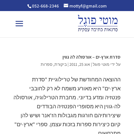
052-668-2346
mottyf@gmail.com
סדרת ארץ-ים – אורסולה לה גווין
על ידי
מוטי פוגל
|
אוג 25, 2011
|
ביקורת
,
ספרות
ההוצאה המחודשת של טרילוגיית "סדרת
ארץ-ים" היא מאורע משמח לא רק לחובבי
פנטזיה ומדע בדיוני. מחברת הטרילוגיה, אורסולה
לה-גווין היא מסופרי הפנטזיה הבודדים
שיצירותיהם חורגות מגבולות הז'אנר ושיש להן
קיום כיצירות ספרות בזכות עצמן. ספרי "ארץ-ים"
מתרחשים...