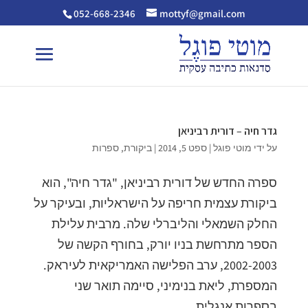
052-668-2346
mottyf@gmail.com
גדר חיה – דורית רביניאן
על ידי
מוטי פוגל
|
ספט 5, 2014
|
ביקורת
,
ספרות
ספרה החדש של דורית רביניאן, "גדר חיה", הוא
ביקורת עצמית חריפה על הישראליות, ובעיקר על
החלק השמאלי והליברלי שלה. מרבית עלילת
הספר מתרחשת בניו יורק, בחורף הקשה של
2002-2003, ערב הפלישה האמריקאית לעיראק.
המספרת, ליאת בנימיני, סיימה תואר שני
בספרות אנגלית...