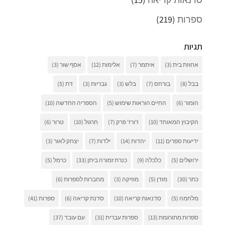
ספרות
(219)
תגיות
אחוזת בית
(3)
איתמר
(7)
אלימות
(12)
אסף שור
(3)
בבל
(8)
בורחס
(7)
בלש
(3)
גבריות
(3)
דת
(5)
הומור
(6)
החיים הוראות שימוש
(5)
הספריה החדשה
(10)
הקיבוץ המאוחד
(10)
ז'ורז' פרק
(7)
חרגול
(10)
טרור
(6)
ידיעות ספרים
(11)
יהדות
(14)
ילדות
(7)
יצחק לאור
(3)
ירושלים
(5)
כלכלה
(9)
כנרת זמורה ביתן
(33)
כרמל
(5)
כתר
(30)
מודן
(5)
מוזיקה
(3)
מחברות לספרות
(6)
מלחמה
(5)
סדנאות קריאה
(10)
סדנת קריאה
(6)
ספרות
(41)
ספרות מתורגמת
(13)
ספרות עברית
(31)
עם עובד
(37)