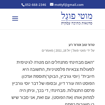
052-668-2346
mottyf@gmail.com
טרור טוב וטרור רע
על ידי
מוטי פוגל
|
יול 18, 2011
|
מאמרים
“האם מבחינתי מתנחלים הם מטרה לגיטימית
לפעולות צבאיות פלסטיניות, התשובה היא
חיובית” (יוסי גורביץ, הבוקר)תוספת ועדכון:
הפוסט הזה עורר דיון, ובסופו של דבר יוסי גורביץ
פרסם התנצלות. מבחינתי, די בכך, וניתן היה
למחוק אותו (את הפוסט). עם זאת, אני סבור שיש
בו חשיבות כפתח...