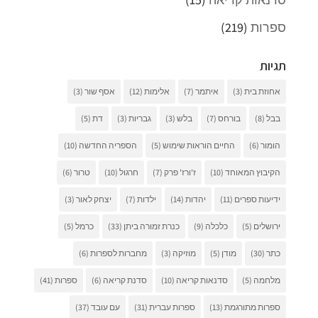
ספרות
(219)
תגיות
אחוזת בית
(3)
איתמר
(7)
אלימות
(12)
אסף שור
(3)
בבל
(8)
בורחס
(7)
בלש
(3)
גבריות
(3)
דת
(5)
הומור
(6)
החיים הוראות שימוש
(5)
הספריה החדשה
(10)
הקיבוץ המאוחד
(10)
ז'ורז' פרק
(7)
חרגול
(10)
טרור
(6)
ידיעות ספרים
(11)
יהדות
(14)
ילדות
(7)
יצחק לאור
(3)
ירושלים
(5)
כלכלה
(9)
כנרת זמורה ביתן
(33)
כרמל
(5)
כתר
(30)
מודן
(5)
מוזיקה
(3)
מחברות לספרות
(6)
מלחמה
(5)
סדנאות קריאה
(10)
סדנת קריאה
(6)
ספרות
(41)
ספרות מתורגמת
(13)
ספרות עברית
(31)
עם עובד
(37)