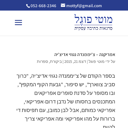
052-668-2346
mottyf@gmail.com
אמריקנה – צ'יממנדה נגוזי אדיצ'יה
על ידי
מוטי פוגל
|
דצמ 21, 2015
|
ביקורת
,
ספרות
בספר הקודם של צ'יממנדה נגוזי אדיצ'יה, "כרוך
סביב צווארך", יש סיפור, "גבעת הקוף המקפץ",
ובו מסופר על סדנת סופרים אפריקאים
המתכנסים בחסותו של נדבן דרום-אפריקאי,
אפריקאי כמותם, אבל לבן כמובן, עם תפיסות די
ברורות על מהו אפריקאי ומה אפריקאי צריך
להיות....