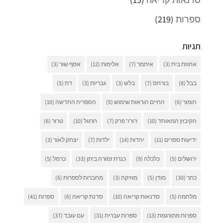
ספרות
(219)
תגיות
אחוזת בית
(3)
איתמר
(7)
אלימות
(12)
אסף שור
(3)
בבל
(8)
בורחס
(7)
בלש
(3)
גבריות
(3)
דת
(5)
הומור
(6)
החיים הוראות שימוש
(5)
הספריה החדשה
(10)
הקיבוץ המאוחד
(10)
ז'ורז' פרק
(7)
חרגול
(10)
טרור
(6)
ידיעות ספרים
(11)
יהדות
(14)
ילדות
(7)
יצחק לאור
(3)
ירושלים
(5)
כלכלה
(9)
כנרת זמורה ביתן
(33)
כרמל
(5)
כתר
(30)
מודן
(5)
מוזיקה
(3)
מחברות לספרות
(6)
מלחמה
(5)
סדנאות קריאה
(10)
סדנת קריאה
(6)
ספרות
(41)
ספרות מתורגמת
(13)
ספרות עברית
(31)
עם עובד
(37)