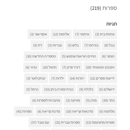
ספרות
(219)
תגיות
אחוזת בית
(3)
איתמר
(7)
אלימות
(12)
אסף שור
(3)
בבל
(8)
בורחס
(7)
בלש
(3)
גבריות
(3)
דת
(5)
הומור
(6)
החיים הוראות שימוש
(5)
הספריה החדשה
(10)
הקיבוץ המאוחד
(10)
ז'ורז' פרק
(7)
חרגול
(10)
טרור
(6)
ידיעות ספרים
(11)
יהדות
(14)
ילדות
(7)
יצחק לאור
(3)
ירושלים
(5)
כלכלה
(9)
כנרת זמורה ביתן
(33)
כרמל
(5)
כתר
(30)
מודן
(5)
מוזיקה
(3)
מחברות לספרות
(6)
מלחמה
(5)
סדנאות קריאה
(10)
סדנת קריאה
(6)
ספרות
(41)
ספרות מתורגמת
(13)
ספרות עברית
(31)
עם עובד
(37)