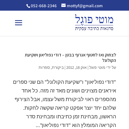
052-668-2346
mottyf@gmail.com
לצחוק ואז לחטוף אגרוף בבטן – דודי נפוליאון ושקיעת
הקולונל
על ידי
מוטי פוגל
|
אוק 18, 2012
|
ביקורת
,
ספרות
"דודי נפוליאון" ו"שקיעת הקולונל" הם שני ספרים
איראנים מצוינים ושונים מאד זה מזה. כל אחד
מהספרים ראוי לביקורת משל עצמו, אבל הצירוף
שלהם יחד יוצר אפקט קריאה שקשה לחקות.
הראשון, מבחינת זמן כתיבתו ומבחינת סדר
הקריאה המומלץ הוא "דודי נפוליאון"...