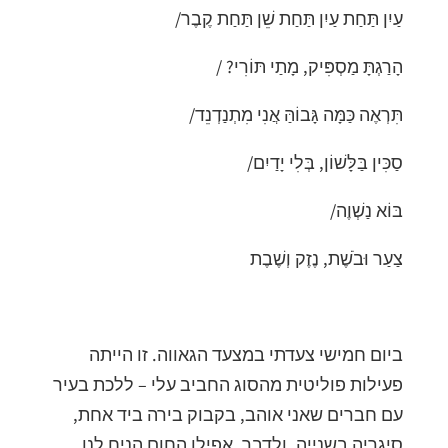
עַיִן תַּחַת עַיִן תַּחַת שֵׁן תַּחַת קֶבֶר/
הָרַגְתָּ מַסְפִּיק, מָתַי תּוֹרִי? /
תִּרְאֶה כַּמָּה גָּבוֹהַּ אֲנִי מִתְנַדְנֵד/
סַכִּין בַּלָּשׁוֹן, בְּלִי יָדַיִם/
בּוֹא נַשְׁוֶה/
צַעַר וּבֹשֶׁת, נֶזֶק וְשֶׁבֶת
ביום חמישי צעדתי במצעד הגאווה. זו הייתה
פעילות פוליטית מהסוג החביב עלי – ללכת בעיר
עם חברים שאני אוהב, בקבוק בירה ביד אחת,
סיגריה בשנייה, ולדבר. אפילו החום הניח לנו