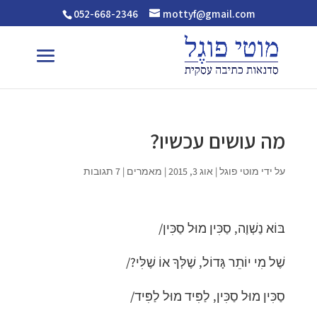
052-668-2346
mottyf@gmail.com
מה עושים עכשיו?
על ידי
מוטי פוגל
|
אוג 3, 2015
|
מאמרים
|
7 תגובות
בּוֹא נַשְׁוֶה, סַכִּין מוּל סַכִּין/
שֶׁל מִי יוֹתֵר גָּדוֹל, שֶׁלְּךָ אוֹ שֶׁלִּי?/
סַכִּין מוּל סַכִּין, לַפִּיד מוּל לַפִּיד/