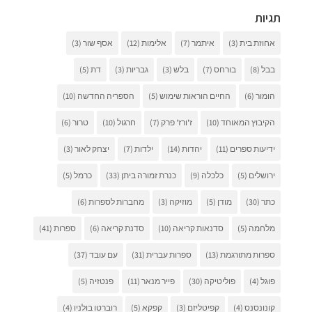
תגיות
אחוזת בית
(3)
איתמר
(7)
אלימות
(12)
אסף שור
(3)
בבל
(8)
בורחס
(7)
בלש
(3)
גבריות
(3)
דת
(5)
הומור
(6)
החיים הוראות שימוש
(5)
הספריה החדשה
(10)
הקיבוץ המאוחד
(10)
ז'ורז' פרק
(7)
חרגול
(10)
טרור
(6)
ידיעות ספרים
(11)
יהדות
(14)
ילדות
(7)
יצחק לאור
(3)
ירושלים
(5)
כלכלה
(9)
כנרת זמורה ביתן
(33)
כרמל
(5)
כתר
(30)
מודן
(5)
מוזיקה
(3)
מחברות לספרות
(6)
מלחמה
(5)
סדנאות קריאה
(10)
סדנת קריאה
(6)
ספרות
(41)
ספרות מתורגמת
(13)
ספרות עברית
(31)
עם עובד
(37)
פוגל
(4)
פוליטיקה
(30)
פייר מנאר
(11)
פנטזיה
(5)
קונונסנס
(4)
קפיטליזם
(3)
קפקא
(5)
רוברטו בולניו
(4)