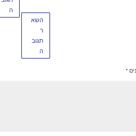
ה
השא
ר
תגוב
ה
ים
*