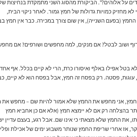
ים על אלוהים?". הביקורת מהסוג השני מתמקדת בנחיצות של
 לא מחזיק כמויות גדולות של חמץ גמור. לאחר ניקוי הבית,
חמץ (בפעם השנייה), אין שום צורך במכירה. כבר אין חמץ בב
רוף ושוב לבטל? אם מנקים, למה מחפשים ושורפים? אם מחפש
א בטל אפילו באלף ואיסורו כרת, הרי לא קיים בכלל. אף אחד
עוגות, פסטה. רק בפסח זה חמץ, אבל בפסח הוא לא קיים, כב
 מחמץ, אני מחפש את החמץ שלא אמור להיות שם – מחפש את 
תר בהצלחה רק אם לא יימצא חמץ (אלא אם כן אחביא חמץ
ו, את החמץ שלא מצאתי כי אינו שם. אבל רגע, בעצם עדיין יש
ר, אז אחרי שריפת החמץ שנותר משבוע ימים של אכילת ופלי