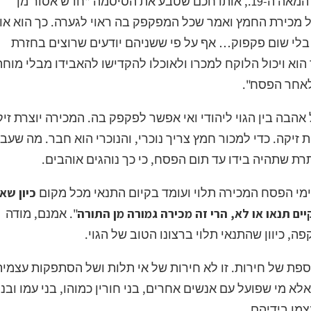
החתם סופר שחי בסוף המאה ה-18 ותחילת המאה ה-19., אותו חכם שטבע את הסיסמה "חדש אסור מן
ל מכירת החמץ ואמר שכל המפקפק בה ראוי לגערה. כך הוא או
 בלי שום פקפוק… אף על פי ששניהם יודעים שרוצים בחזרת
א ויכול הלוקח למכרו ולאוכלו להקדישו להאבידו מבלי מוחה
 לאחר הפסח".
הבה בין הגוי ליהודי ואי אפשר לפקפק בה. המכירה יוצרת זי
ת זיקה. כדי למכור חמץ צריך נוכרי, והנוכרי הוא חבר. מה שעבו
רת שתהיה בידו עד תום הפסח, כי כך נוהגים אוהבים.
ימי הפסח המכירה תלוי ועומד בקיום התנאי מכל מקום
כיון שאי
יים תנאו או לא, הרי זה מכירה גמורה מן התורה
". אמנם, מודה
ה, כיוון שהתנאי תלוי ברצונו הטוב של הגוי.
ספת של חירות. זו לא חירות של אי תלות ושל הסתפקות עצמית
א מי שפועל עם אנשים אחרים, בני חורין כמוהו, בני עמו ובני
מו בידיהם.