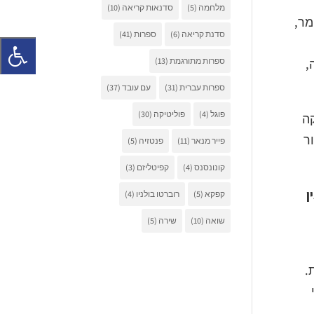
מלחמה
(5)
סדנאות קריאה
(10)
מר,
סדנת קריאה
(6)
ספרות
(41)
ספרות מתורגמת
(13)
,
ספרות עברית
(31)
עם עובד
(37)
פוגל
(4)
פוליטיקה
(30)
קה
ר
פייר מנאר
(11)
פנטזיה
(5)
קונונסנס
(4)
קפיטליזם
(3)
ן
קפקא
(5)
רוברטו בולניו
(4)
שואה
(10)
שירה
(5)
.