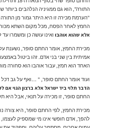
התורה", הוא גם ממגיניה הנלהבים ביותר ש
"הערמת מכירה זו היא היתר גמור מן התורה
החמץ לאחר הפסח, מכל מקום השתא מכור הו
אלא שהוא אוהבו
ואינו עושה כן ומשמרו עד
מכירת החמץ, אומר החתם סופר, נשענת על א
אמיתית בין שני בני אדם. זהו ביטול באמצעו
האחד הוא חמץ, עבור אוהבו הוא סחורה מות
ועוד אומר החתם סופר, " …ואף על גב דכל 
הדבר תלוי ביד ישראל אלא ברצון הגוי אם לק
החתם סופר, זו מכירה על תנאי, אבל היא תקפ
מכירת החמץ, לפי החתם סופר, היא צורה נו
להפך, אדם חופשי אינו מי שמספיק לעצמו, אל
עמים אחרים, מסתמך עליהם, ומפקיד את עצ