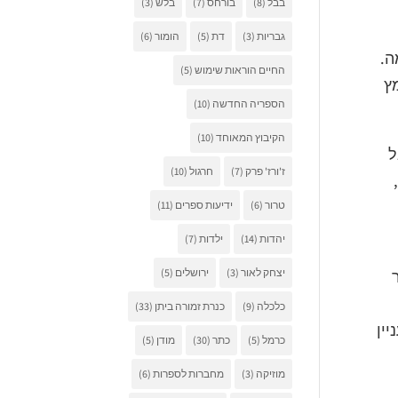
בבל
(8)
בורחס
(7)
בלש
(3)
גבריות
(3)
דת
(5)
הומור
(6)
ה.
החיים הוראות שימוש
(5)
מץ
הספריה החדשה
(10)
הקיבוץ המאוחד
(10)
ל
ז'ורז' פרק
(7)
חרגול
(10)
טרור
(6)
ידיעות ספרים
(11)
יהדות
(14)
ילדות
(7)
יצחק לאור
(3)
ירושלים
(5)
כלכלה
(9)
כנרת זמורה ביתן
(33)
ין
כרמל
(5)
כתר
(30)
מודן
(5)
מוזיקה
(3)
מחברות לספרות
(6)