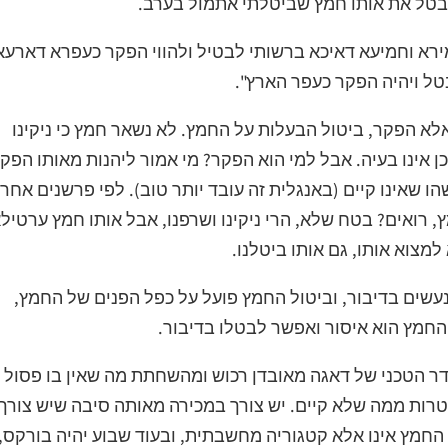
מבטל את אותו חמץ שביטלתי אתמול בערב.
ירא וחמיעא דאיכא ברשותי לבטיל ולהווי הפקר כעפרא דארעא
טל ויהיה הפקר כעפר הארץ".
א הפקר, ביטול הבעלות על החמץ. לא נשאר חמץ כי ניקינו
ן אינו בעיה. אבל למי הוא הפקר? מי אמור ליהנות מאותו הפק
 שאינו קיים (באנגלית זה עובד יותר טוב). לפי פרשנים אחרי
 רואים? בטח שלא, הרי ניקינו ושרפנו, אבל אותו חמץ ערטילא
מצוא אותו, גם אותו ביטלנו.
נעשים בדיבור, וביטול החמץ פועל על כפל הפנים של החמץ,
החמץ הוא איסור ואפשר לבטלו בדיבור.
ר הטכני של דאגה מאובדן רכוש ומהשחתת מה שאין בו פסול
טרות ממה שלא קיים. יש צורך במכירה מאותה סיבה שיש צורך
. החמץ אינו אלא קטגוריה מחשבתית, ובעוד שבוע יהיה בורקס,