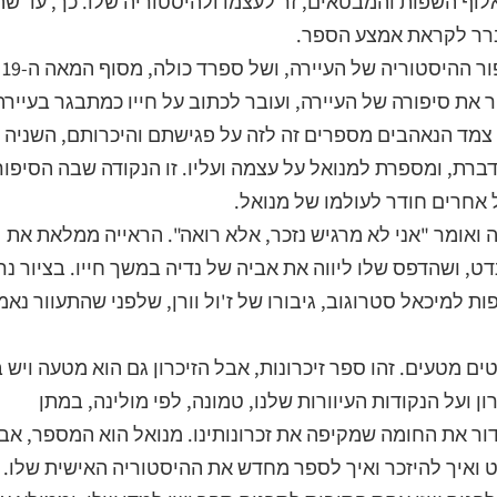
אלוף השפות והמבטאים, זר לעצמו ולהיסטוריה שלו. כך, עד שה
רר לקראת אמצע הספר.
בחלק ה
וטש המספר את סיפורה של העיירה, ועובר לכתוב על חייו כמתבגר בעיירה
ו צמד הנאהבים מספרים זה לזה על פגישתם והיכרותם, השניה
ברת, ומספרת למנואל על עצמה ועליו. זו הנקודה שבה הסיפור
 אחרים חודר לעולמו של מנואל.
ואומר "אני לא מרגיש נזכר, אלא רואה". הראייה ממלאת את
, ושהדפס שלו ליווה את אביה של נדיה במשך חייו. בציור נ
ת למיכאל סטרוגוב, גיבורו של ז'ול וורן, שלפני שהתעוור נאמ
מטעים. זהו ספר זיכרונות, אבל הזיכרון גם הוא מטעה ויש ב
ן ועל הנקודות העיוורות שלנו, טמונה, לפי מולינה, במתן
דור את החומה שמקיפה את זכרונותינו. מנואל הוא המספר, אב
ט ואיך להיזכר ואיך לספר מחדש את ההיסטוריה האישית שלו.