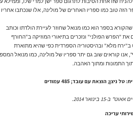
להניח שזו אחת הסיבות לתרגום ספר ישן למדי שלו, וממילא ע
הזה טוב כמו ספריו האחרים של מולינה, אלו שנכתבו אחריו
הקורא בספר הוא כמו מנואל שחוזר לעיירת הולדתו וכותב
ם את "הפרש הפולני" ונזכרים בתיאורי המוזיקה ב"החורף
 ב"ירח מלא" ובהיסטוריה הספרדית כפי שהיא מתוארת
 אנו קוראים שוב גם יתר ספריו של מולינה, כמו מנואל המספ
תוך התמונות ומתוך האהבה.
ניצן; הוצאת עם עובד; 485 עמודים
15 בינואר 2014.
ירותי עריכה