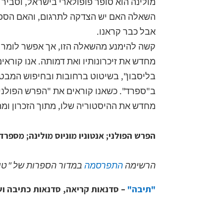
מולינה הוא סופר פופולארי בישראל, וסביר 
השאלה האם יש הצדקה לתרגום, והאם הספר 
אבל כבר קראנו.
קשה להימנע מהשאלה הזו, אך אפשר לומר ש
מחדש את זיכרונותיו ואת דמותה. אנו קוראי
בליסבון", בשיטוט ברחובות ובחיפוש המבט
ב"ספרד". כשאנו קוראים את "הפרש הפולני",
מחדש את ההיסטוריה שלו, מתוך הזכרון ומ
הפרש הפולני; אנטוניו מוניוס מולינה; מספרדית: טל 
הרשימה
התפרסמה
במדור הספרות של "טיים אאוט" ב-
"תיבה"
– סדנאות קריאה, סדנאות כתיבה וש