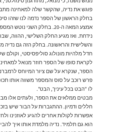
ממש משנה, כי מנואל, מתורגמן סימולטני, 
פוגש את נדיה, שהקשר שלה למאחינה מתב
אמצע המאה ה-20. בחלק השני נ
נידחת. ואז מגיע החלק השלישי, ההווה, שב
והשלישית והראשונה. בחלק הזה גם נדיה מד
חדל מלהיות מונולוג סוליפסיסטי, וקולם של
לקראת סופו של הספר חוזר מנואל למאחינה 
הספר, שנקרא על שם ציור המיוחס לרמברנדט
פרש רוכב על סוס והמספר משווה אותו תכופו
לו "הבט בכל עיניך, הבט".
מבטים ממלאים את הספר, ולעתים אלו מבטים 
חללים ודמיון. ההתגברות על הבור שיש בזכרו
אפשרות לקולות אחרים להגיע לאוזנינו ולח
הוא גם תלמיד. נדיה מלמדת אותו איך להבי