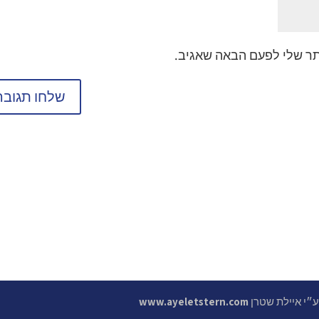
תר שלי לפעם הבאה שאגיב.
 ע״י איילת שטרן
www.ayeletstern.com