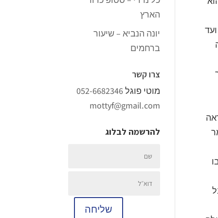
וא
הארץ
ראשון של הספר נדמה לנו שזהו סיפור ההיסטוריה של העיירה, ושל ספרד כולה, מסוף המאה ה-19 ועד
יונה הנביא – שיעור
ברחמים
צרו קשר
מוטי פוגל
052-6682346
mottyf@gmail.com
ראה
להרשמה לבלוג
ר
ו
ל
שליחה