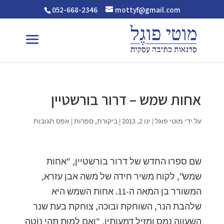
052-668-2346
mottyf@gmail.com
אחות שמש – דרור בורשטיין
על ידי
מוטי פוגל
|
ינו 2, 2013
|
ביקורת
,
ספרות
|
אפס תגובות
שם ספרו החדש של דרור בורשטיין, "אחות
שמש", לקוח משיר חידה של משה אבן עזרא,
המשורר בן המאה ה-11. אחות השמש היא
שלהבת הנר, השוחקת ובוכה, צוחקת בעת שנר
השעווה נמס ומזיל דמעותיו. "וְאִם לָמוּת תְּהִי נוֹטָה