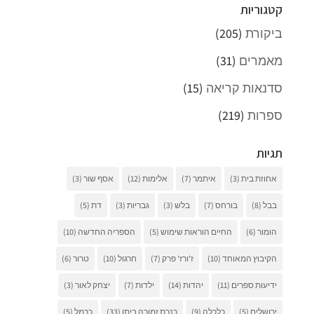
קטגוריות
ביקורת
(205)
מאמרים
(31)
סדנאות קריאה
(15)
ספרות
(219)
תגיות
אחוזת בית
(3)
איתמר
(7)
אלימות
(12)
אסף שור
(3)
בבל
(8)
בורחס
(7)
בלש
(3)
גבריות
(3)
דת
(5)
הומור
(6)
החיים הוראות שימוש
(5)
הספריה החדשה
(10)
הקיבוץ המאוחד
(10)
ז'ורז' פרק
(7)
חרגול
(10)
טרור
(6)
ידיעות ספרים
(11)
יהדות
(14)
ילדות
(7)
יצחק לאור
(3)
ירושלים
(5)
כלכלה
(9)
כנרת זמורה ביתן
(33)
כרמל
(5)