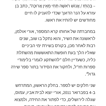
– בְּהָתֵז / אֱנוֹשׁ רֹאשָׁהּ תְּחִי מֵאֵין אֲרוּכָה", כתב בן
עזרא על הנר הדועך שכדי להעניק לו חיים
מחודשים יש להתיז את ראשו.
במחברתה של אחותו קרא המספר, אורי אולמן,
לראשונה את השיר, והוא נתקל בו שוב, שנים
רבות לאחר מכן, בקורס בשירת ימי הביניים
שאליו הלך בעת חופשת התאוששות מהשתלת
כליה, כשעדיין חלם "להשתקע לגמרי בלימודי
ספרות חז"ל, ולחקור את הסידור בתור ספר שירה
גדול".
שני חלקים יש לספר. בחלק הראשון, המתרחש
ב-4 בפברואר 2011, אורי יוצא לבית אביו, עמוס,
שגלה לירושלים, כדי לפתור את החידה, ולמצוא