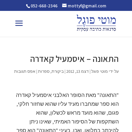
052-668-2346
mottyf@gmail.com
התאונה – איסמעיל קאדרה
על ידי
מוטי פוגל
|
דצמ 13, 2012
|
ביקורת
,
ספרות
|
אפס תגובות
"התאונה" מאת הסופר האלבני איסמעיל קאדרה
הוא ספר שמחברו מעיד עליו שהוא שחזור חלקי,
פגום, שהוא מועד מראש לכשלון, שהוא
השתקפות של הסיפור האמיתי, שאינו ניתן
להיכתב במלואו. ואכן, בעיני "התאונה" הוא ספר