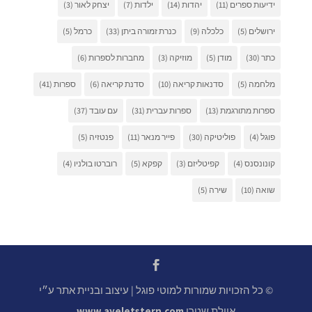
ידיעות ספרים
(11)
יהדות
(14)
ילדות
(7)
יצחק לאור
(3)
ירושלים
(5)
כלכלה
(9)
כנרת זמורה ביתן
(33)
כרמל
(5)
כתר
(30)
מודן
(5)
מוזיקה
(3)
מחברות לספרות
(6)
מלחמה
(5)
סדנאות קריאה
(10)
סדנת קריאה
(6)
ספרות
(41)
ספרות מתורגמת
(13)
ספרות עברית
(31)
עם עובד
(37)
פוגל
(4)
פוליטיקה
(30)
פייר מנאר
(11)
פנטזיה
(5)
קונונסנס
(4)
קפיטליזם
(3)
קפקא
(5)
רוברטו בולניו
(4)
שואה
(10)
שירה
(5)
© כל הזכויות שמורות למוטי פוגל | עיצוב ובניית אתר ע״י
איילת שטרן
www.ayeletstern.com