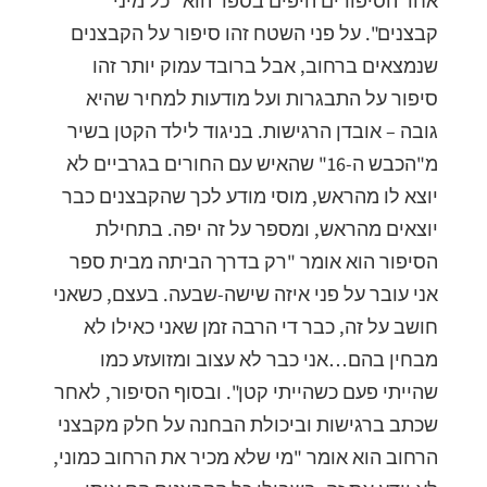
אחד הסיפורים היפים בספר הוא "כל מיני
קבצנים". על פני השטח זהו סיפור על הקבצנים
שנמצאים ברחוב, אבל ברובד עמוק יותר זהו
סיפור על התבגרות ועל מודעות למחיר שהיא
גובה – אובדן הרגישות. בניגוד לילד הקטן בשיר
מ"הכבש ה-16" שהאיש עם החורים בגרביים לא
יוצא לו מהראש, מוסי מודע לכך שהקבצנים כבר
יוצאים מהראש, ומספר על זה יפה. בתחילת
הסיפור הוא אומר "רק בדרך הביתה מבית ספר
אני עובר על פני איזה שישה-שבעה. בעצם, כשאני
חושב על זה, כבר די הרבה זמן שאני כאילו לא
מבחין בהם…אני כבר לא עצוב ומזועזע כמו
שהייתי פעם כשהייתי קטן". ובסוף הסיפור, לאחר
שכתב ברגישות וביכולת הבחנה על חלק מקבצני
הרחוב הוא אומר "מי שלא מכיר את הרחוב כמוני,