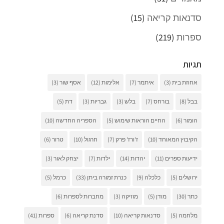
סדנאות קריאה
(15)
ספרות
(219)
תגיות
אחוזת בית
(3)
איתמר
(7)
אלימות
(12)
אסף שור
(3)
בבל
(8)
בורחס
(7)
בלש
(3)
גבריות
(3)
דת
(5)
הומור
(6)
החיים הוראות שימוש
(5)
הספריה החדשה
(10)
הקיבוץ המאוחד
(10)
ז'ורז' פרק
(7)
חרגול
(10)
טרור
(6)
ידיעות ספרים
(11)
יהדות
(14)
ילדות
(7)
יצחק לאור
(3)
ירושלים
(5)
כלכלה
(9)
כנרת זמורה ביתן
(33)
כרמל
(5)
כתר
(30)
מודן
(5)
מוזיקה
(3)
מחברות לספרות
(6)
מלחמה
(5)
סדנאות קריאה
(10)
סדנת קריאה
(6)
ספרות
(41)