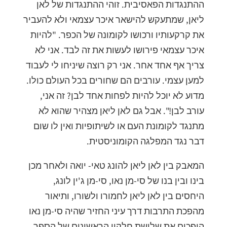
ההתנגדות הפאסיבית. זוהי ההתנגדות של לאן
ליאן, שמתעקש להישאר איכר עצמאי ולא להעביר
את קרקעותיו ורכושו לקומונה של הכפר. "להיות
איכר עצמאי פירושו לעשות את זה לבד. אני לא
צריך אף אחד אחר. אני רק רוצה שיניחו לי לעבוד
למען עצמי. עורבים הם שחורים בכל העולם כולו.
מדוע לא יוכל להיות לפחות אחד לבן? זה אני,
עורב לבן!". אבל גם לאן ליאן מצהיר שהוא לא
מתנגד לקומונת העם או לשיתופיות ואין לו שום
דבר נגד המפלגה הקומוניסטית.
המאבק בין לאן ליאן להונג טאי- יואה ולאחר מכן
בינו ובין בנו של סי-מן נאו, סי-מן ג'ין לונג,
היחסים בין לאן ליאן לחמורו ולשורו, ותיאור
מהפכת התרבות דרך עיני החזיר שהיה סי-מן נאו
הופכים את שלושת חלקיו הראשונים של הספר