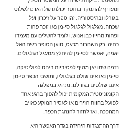
מהשמעת ביקורת ישירה על המשטר הסיני,
ומעדיף להתמקד בחוסר יכולתו של האדם לשלוט
בגורלו ובהיסטוריה. זהו ספר על זיכרון ועל
שכחה. מגלגול לגלגול סי-מן נאו זוכר פחות
ופחות מחייו כבן אנוש, ולומד להשלים עם מעמדו
כחיה. רק השחרור מכעס, טוען הסופר בשם האל
יאמה, יאפשר לסי-מן להיחלץ ממעגל הגלגולים.
נדמה שמו יאן מטיף לפסיביות ביחס לפוליטיקה.
סי-מן נאו אינו שולט בגלגוליו, ותושבי הכפר סי-מן
אינם שולטים בגורלם. מנהיג במפלגה
הקומוניסטית המקומית יכול להפוך ברגע אחד
לפועל בחוות חזירים או לאסיר המוקע כאויב
המהפכה, ואז לחזור להנהגת הכפר.
דרך ההתנגדות היחידה בגדר האפשר היא