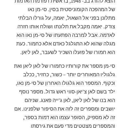
הוצא להורג בב- 1948, בראשית רפורמת האדמות
של המהפכה הקומוניסטית בסין. סי-מן נאו
מתלונן בפני אל השאול, יאמה, על גורלו הבלתי
צודק. יאמה מקבל את תלונתו ושולח אותו חזרה
לאדמה. אבל למרבה הפתעתו של סי-מן נאו הוא
מגלה שהוא לא התגלגל כאדם אלא כחמור. כעת
הוא חמורו של פועלו השכיר לשעבר, לאן ליאן.
סי-מן מספר את קורותיו כחמורו של לאן ליאן ואת
גלגוליו המאוחרים יותר – כשור, כחזיר, ככלב
וכקוף. המספר הוא גלגולו האחרון של סי-מן נאו,
ילד בשם לאן צ'יאן-סווי ראש גדול. מספר נוסף
הוא בנו של לאן ליאן, לאן ג'ייה פאנג. שניהם
יושבים ומספרים זה לזה את הסיפור שלפנינו. אם
זה לא מספיק, הסופר עצמו הוא דמות בספר,
והמספרים מצטטים מדי פעם את גירסתו