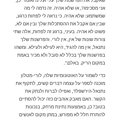
שאקבל את הפרשנות שלך עלי ועלינו ואומר 'כן,
אני מסכימה', או שלא אהיה. זה נדמה לי מה
שמשתמע: שלא אהיה. כי נראה לי לפחות כרגע,
שבין אם אקבל את ההסתכלות שלך ובין אם לא,
פשוט לא אהיה. בעיני, ברגע זה לפחות, אלה שתי
צורות שונות של אין, אין לורי. והפרשנות שלך
נתנאל, אין מה להגיד, היא לעילא ולעילא. ומשהו
בפרשנות שלך בכלל לא סובל ולא מכיר באמת
במקום הריק. באלם.".
כדי לשמור על האוטונומיות שלה, לורי-מטלון
מוכנה לספר על עצמה דברים קשים, לתקוף את
נתנאל-הירשפלד, ואפילו לברוח ולנתק את
הקשר. האם מאבק אוהבים כזה יכול להסתיים
בטוב? כן, באמצעות נתינת מרחק, בנכונות
להותרת חלל לא מפורש, במתן מקום לאנשים