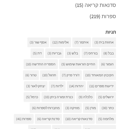
סדנאות קריאה
(15)
ספרות
(219)
תגיות
אחוזת בית
(3)
איתמר
(7)
אלימות
(12)
אסף שור
(3)
בבל
(8)
בורחס
(7)
בלש
(3)
גבריות
(3)
דת
(5)
הומור
(6)
החיים הוראות שימוש
(5)
הספריה החדשה
(10)
הקיבוץ המאוחד
(10)
ז'ורז' פרק
(7)
חרגול
(10)
טרור
(6)
ידיעות ספרים
(11)
יהדות
(14)
ילדות
(7)
יצחק לאור
(3)
ירושלים
(5)
כלכלה
(9)
כנרת זמורה ביתן
(33)
כרמל
(5)
כתר
(30)
מודן
(5)
מוזיקה
(3)
מחברות לספרות
(6)
מלחמה
(5)
סדנאות קריאה
(10)
סדנת קריאה
(6)
ספרות
(41)