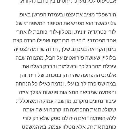
אבטיפוס לכל מערכת יחסים בין כותבת וקורא.
הירשפלד מציב את עצמו בעמדת הפרשן באופן
גלוי כאשר הוא מפרש את הסיפור המשפחתי של
לורי כטרגדיה יוונית. ומטלון-לורי כותבת לו אחרי
אחד ממכתביו "והייתי מרותקת ואפילו חרדה קצת
בזמן הקריאה במכתב שלך, חרדה שדומה לצפייה
בלוליין שעושה פירואטים על חבל, מהצורה שבה
עיכלת מהר כל כך ובשלמות ובברק כאלה את
אלמנט ההפתעה שהיה הן במכתב של דיתי והן
במה שסיפרה לך בו עלי. ונדמה כאילו כל הנחתה
והפתעה שמביאה המציאות פוגשות אצלך איזה
עיבוד נתונים מוקדם, מחשבה עמוקה ומשוכללת
שקולטת את ההפתעה הזו קרבה ועושה אותה
ללא-הפתעה" ואם היה לנו ספק שלא רק לורי
כותבת את זה, אלא מטלון עצמה, בא המשפט