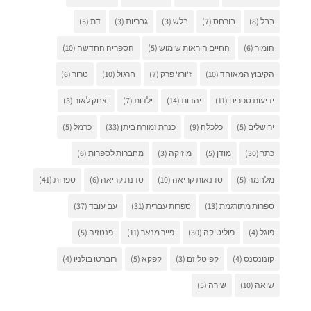
בבל
(8)
בורחס
(7)
בלש
(3)
גבריות
(3)
דת
(5)
הומור
(6)
החיים הוראות שימוש
(5)
הספריה החדשה
(10)
הקיבוץ המאוחד
(10)
ז'ורז' פרק
(7)
חרגול
(10)
טרור
(6)
ידיעות ספרים
(11)
יהדות
(14)
ילדות
(7)
יצחק לאור
(3)
ירושלים
(5)
כלכלה
(9)
כנרת זמורה ביתן
(33)
כרמל
(5)
כתר
(30)
מודן
(5)
מוזיקה
(3)
מחברות לספרות
(6)
מלחמה
(5)
סדנאות קריאה
(10)
סדנת קריאה
(6)
ספרות
(41)
ספרות מתורגמת
(13)
ספרות עברית
(31)
עם עובד
(37)
פוגל
(4)
פוליטיקה
(30)
פייר מנאר
(11)
פנטזיה
(5)
קונונסנס
(4)
קפיטליזם
(3)
קפקא
(5)
רוברטו בולניו
(4)
שואה
(10)
שירה
(5)