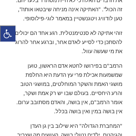
את הדברים האלה כי לא היית מסתדר בלעדיהם.
זה הכול". "האתיקה אינה מניחה שיבטאו אותה",
טען לודוויג ויטגנשטיין במאמר לוגי-פילוסופי.
זוהי אתיקה לא סנטימנטלית. רגע אחד הם יכולים
להסתכן כדי לסייע לאדם אחר, וברגע אחר להרוג
את מי שעשה עוול.
הרמב"ם בפירושו לחטא אדם הראשון, טוען
שמשמעות אכילת פרי עץ הדעת היא החלפת
מושגי האמת והשקר המוחלטים, במושגי הטוב
והרע היחסיים. בעולם שבו יש רק אמת ושקר,
אומר הרמב"ם, אין בושה, והאדם מסתובב ערום.
אין בושה במין ואין בושה בכלל.
"המחברת הגדולה" היא שילוב בין גן העדן
והגיהנום. ילדים נטולי בושה, העושים מה שצריך