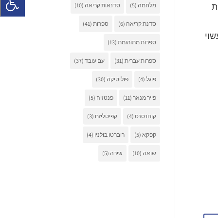
ת
מלחמה
(5)
סדנאות קריאה
(10)
סדנת קריאה
(6)
ספרות
(41)
שוי
ספרות מתורגמת
(13)
ספרות עברית
(31)
עם עובד
(37)
פוגל
(4)
פוליטיקה
(30)
פייר מנאר
(11)
פנטזיה
(5)
קונונסנס
(4)
קפיטליזם
(3)
קפקא
(5)
רוברטו בולניו
(4)
שואה
(10)
שירה
(5)