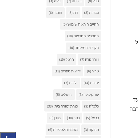
בבל
(8)
בורחס
(7)
בלש
(3)
גבריות
(3)
דת
(5)
הומור
(6)
החיים הוראות שימוש
(5)
הספריה החדשה
(10)
ל
הקיבוץ המאוחד
(10)
ז'ורז' פרק
(7)
חרגול
(10)
טרור
(6)
ידיעות ספרים
(11)
יהדות
(14)
ילדות
(7)
יצחק לאור
(3)
ירושלים
(5)
ד
כלכלה
(9)
כנרת זמורה ביתן
(33)
רבה
כרמל
(5)
כתר
(30)
מודן
(5)
מוזיקה
(3)
מחברות לספרות
(6)