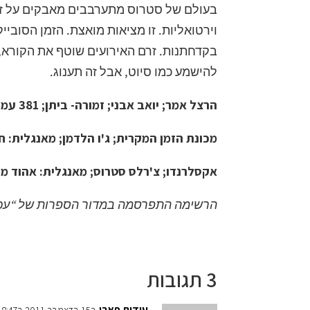
בעולם של סטרוס מתערבבים מאבקים על זכויו
וירטואליות. זו מציאות מואצת. הזמן הסוביי
בקדחתנות. זרם האירועים שוטף את הקורא, ו
להישמע כמו סיוט, אבל זה תענוג.
הרצל אמר; יואב אבני; זמורה- ביתן; 381 עמודים
מכונת הזמן המקרית; ג'ו הלדמן; מאנגלית: חמוטל ילי
אקסלרנדו; צ'רלס סטרוס; מאנגלית: אהוד מימון; הוצא
הרשימה התפרסמה במדור הספרות של “עכבר העיר” ב-15
3 תגובות
עידית פארן