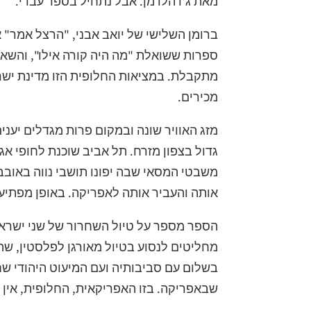
מאת ג'ו הלדמן. אבל נתחיל בספר עברי.
ברומן השלישי של יואב אבני, "הרצל אמר" 
ספרות ששואלת "מה היה קורה אילו", והשאל
מתקבלת. במציאות החלופית הזו מדינת ישרא
מכירים.
מזג האוויר שונה ובמקום פרות מגדלים יענ
גדול בצפון מזרח. תל אביב שוכנת לחופי א
משבטי המסאי שבה יפונו תושבי נווה באובב 
אותה והעביר אותה לאפריקה. באופן מפתיע, 
הספר מספר על טיול השחרור של שני ישראל
מחליטים לנסוע בטיול מאורגן לפלסטין, שה
בשלום עם סביבותיה ועם המיעוט היהודי שח
שבאפריקה. בזו האפריקאית, החלופית, אין ד