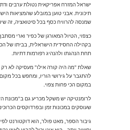
ישראל המזרח אפריקאית נטולת ערבים ודתיי
תיכונית. אבני טוען במובלע שהמציאות הישר
שמנסה להרוויח כסף בכל סיטואציה, זה שיודע
כצפוי, הטיול המאורגן של כפיר וארי מסתב
בקהילה החסידית הישראלית, בביתו של הכה
תחת הנהגתו ולהנהיג רפורמות דתיות.
שאלת "מה היה קורה אילו" מעסיקה לא רק א
להתגבר על גירושי הוריו, ומחפש בכל מקום
במקום הכי פחות צפוי.
לרומנטיקה יש משקל מכריע גם ב"מכונת הז
שעוסקים במכונות זמן ובפרדוקסים הכרוכים
גיבור הספר, מאט פולר, הוא דוקטורנט לפיס
וחשוב יותר – הוא אינו יכול לקבוע לאיזו נק