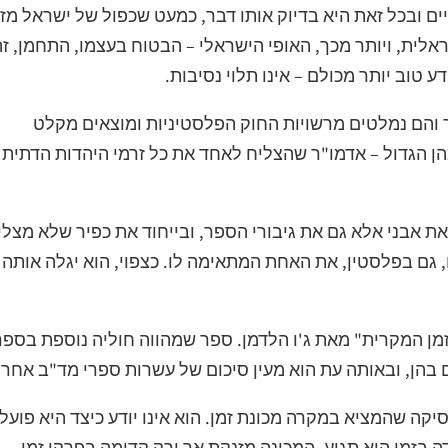
ם ובכל זאת היא בדיוק אותו דבר, כמעט שכפול של ישראל מז
אלית, ויותר מכך, האופי הישראלי – הבטוח בעצמו, התחמן, ז
 טוב יותר מכולם – אינו תלוי נסיבות.
ך והם נמלטים מרשויות החוק הפלסטיניות ומוצאים מקלט
ן הגדול – אדמו"ר שהצליח לאחד את כל זרמי היהדות הדתית
ת אבני אלא גם את גיבורי הספר, ובייחוד את כפיר שלא מצלי
, גם בפלסטין, את האחת המתאימה לו. כצפוי, הוא יגלה אותה
מן המקרית" מאת ג'ו הלדמן. ספר שמהווה חוליה נוספת בספר
 בהן, ובאותה עת הוא מעין סיכום של עשרות ספרי מד"ב אחרי
יקה שהמציא במקרה מכונת זמן. הוא אינו יודע כיצד היא פועל
ודה בזמן היא תגיע. המכונה מזנקת אך ורק קדימה בפרקי זמן