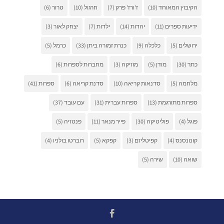
הקיבוץ המאוחד
(10)
ז'ורז' פרק
(7)
חרגול
(10)
טרור
(6)
ידיעות ספרים
(11)
יהדות
(14)
ילדות
(7)
יצחק לאור
(3)
ירושלים
(5)
כלכלה
(9)
כנרת זמורה ביתן
(33)
כרמל
(5)
כתר
(30)
מודן
(5)
מוזיקה
(3)
מחברות לספרות
(6)
מלחמה
(5)
סדנאות קריאה
(10)
סדנת קריאה
(6)
ספרות
(41)
ספרות מתורגמת
(13)
ספרות עברית
(31)
עם עובד
(37)
פוגל
(4)
פוליטיקה
(30)
פייר מנאר
(11)
פנטזיה
(5)
קונונסנס
(4)
קפיטליזם
(3)
קפקא
(5)
רוברטו בולניו
(4)
שואה
(10)
שירה
(5)