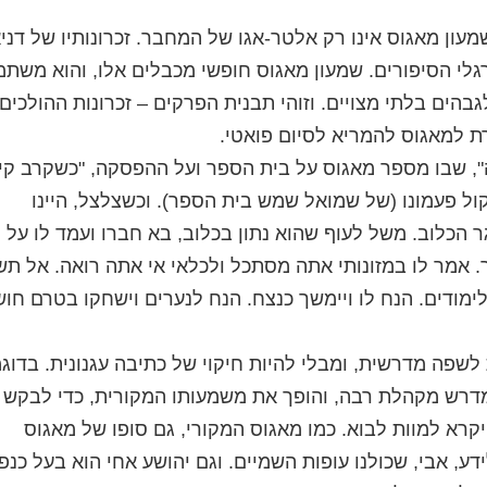
מעון מאגוס אינו רק אלטר-אגו של המחבר. זכרונותיו של דני
גלי הסיפורים. שמעון מאגוס חופשי מכבלים אלו, והוא משת
בהים בלתי מצויים. וזוהי תבנית הפרקים – זכרונות ההולכים
 למאגוס להמריא לסיום פואטי.
", שבו מספר מאגוס על בית הספר ועל ההפסקה, "כשקרב קי
קול פעמונו (של שמואל שמש בית הספר). וכשצלצל, היינו
 הכלוב. משל לעוף שהוא נתון בכלוב, בא חברו ועמד לו על
לך. אמר לו במזונותי אתה מסתכל ולכלאי אי אתה רואה. אל ת
לימודים. הנח לו ויימשך כנצח. הנח לנערים וישחקו בטרם חו
שפה מדרשית, ומבלי להיות חיקוי של כתיבה עגנונית. בדוג
דרש מקהלת רבה, והופך את משמעותו המקורית, כדי לבקש
קרא למוות לבוא. כמו מאגוס המקורי, גם סופו של מאגוס
 אבי, שכולנו עופות השמיים. וגם יהושע אחי הוא בעל כנפי