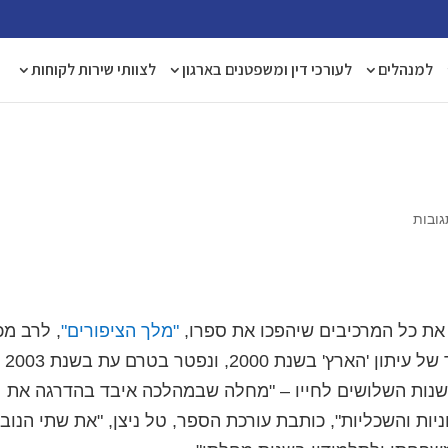
למנהלים
לעורכי דין ומשפטנים בארגון
לצוותי שירות לקוחות
ובות
 את כל המרכיבים שיהפכו את ספרו,
"מלך הציפורים"
, לרב מכ
דניאל, יליד 1957, זכה בפרס הסיפור הקצר של עיתון 'הארץ' בשנת 2000, ונפטר בטרם עת בשנת 2003
נות השלושים לחייו – "מחלה שבמהלכה איבד בהדרגה את
חניות והשכליות", כותבת עורכת הספר, טל ניצן, "את שתי הנוב