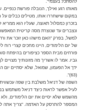
להסתכל בעצמי".
מאותו רגע ואילך, הנובלה פורשת כנפיים. ש
במקום שישחררו אותו, מטילים כבלים על ר
בזכרון כמסלול תאוצה, שעליו הוא ממריא לג
ונצברים עד שנוצרת מסה קריטית המאפשרת
למשל, בפרק "האם מישהו כאן זוכר את ורה
של יום הלימודים, היינו מחכים קצרי רוח ל
פורחים מבית הספר כציפורים בהיפתח סוגר
גביו. אמר לו אשריך מה מזונותיך מצויים 
ידך אל הפעמון, שמואל, שלא יסתיים יום ה
(63)".
השפה של דניאל משלבת בין שפה עכשווית ל
לעיל אפשר לראות כיצד דניאל משתמש במ
מהשמש שלא יסיים את יום הלימודים, ולא י
המספר להתרסק על האדמה. "צריך אתה לידע,