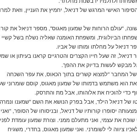
שפחתו ולתלמידיו בשנות מחלתו".
יפור האישי המרגש של דניאל, יחמיץ את העניין, וזאת למרו
ונה, "עולם הרוחות של שמעון מאגוס", מספר דניאל את קורו
שפחתו הביולוגית, ומשפחת האומנה שאליה נשלח בשל קשיי
פר דניאל על מחלתו ומותו של אביו.
דניאל, זה שעל חייו הקצרים והטרגיים קראנו בעיתון או שמע
אל מבקש לעשות בדיוק את ההפך.
של המחבר "למצוא קשרים בתוך הכאוס, את עפר השכחה
זאת הוא משתמש בדמותו של שמעון מאגוס, קוסם שומרוני שע
ף כדי להוכיח את אלוהותו, אבל מת והתרסק.
ו של דניאל הילד, אבל בפרק הנושא את השם "שמענו ונמרה"
עותה יסופרו קורותיו של דניאל, ובניסוחו של הסופר, "ואני
וכח את עצמי, ואני מתעלם ממני. וצורת שמעון עומדת לפני
יו ציווה לי לשומרני. ואני שמעון מאגוס, בחדרי, משגיח