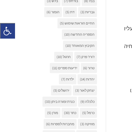
בבל
(8)
בורחס
(7)
בלש
(3)
גבריות
(3)
דת
(5)
הומור
(6)
החיים הוראות שימוש
(5)
ליו
הספריה החדשה
(10)
הקיבוץ המאוחד
(10)
חיה
ז'ורז' פרק
(7)
חרגול
(10)
טרור
(6)
ידיעות ספרים
(11)
יהדות
(14)
ילדות
(7)
יצחק לאור
(3)
ירושלים
(5)
כלכלה
(9)
כנרת זמורה ביתן
(33)
כרמל
(5)
כתר
(30)
מודן
(5)
מוזיקה
(3)
מחברות לספרות
(6)