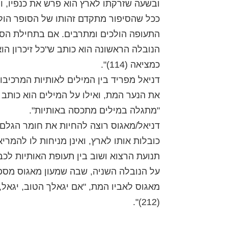
ובשעה שזרקתו לארץ הוא פרש את כנפיו, ורגלי
ככל שהסיפור מתקדם זהותו של הסופר הולכ
התעופה הולכים ומתרבים. אם בתחילת הסי
הנובלה הראשונה הוא כותב ש"כל זיכרון הו
כמציאה (114)".
דניאל מפריד בין המילים לאותיות המרכיבו
את הנער המת, ואילו על המילים הוא כותב
"מתגלה במילים מתכסה באותיות".
דניאל/מאגוס רוצה להחיות את חומר הגלם של
כובלות אותו לארץ, ואינן מניחות לו להמריא
תנועת הרצוא ושוב בין תעופת האותיות לכב
על הנובלה השניה, שבה שמעון מאגוס מספר 
מאגוס לאביו המת, "אם יגאלך הטוב, יגאל, ו
(212)".