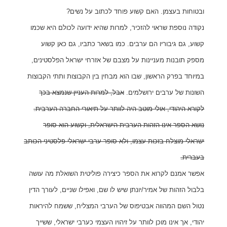
ובטוחות בעצמן. האם קשוע פוחד לכתוב על נשים?
נקודה נוספת שראוי להזכיר, למרות שהיא ידועה לכולם היא שכמו
קשוע, גם גיבוריו הם ערבים. כמו בשאר כתביו, גם כאן קשוע
מספק תובנות מעניינות על מצבם של אזרחי ישראל הפלסטינים,
במיוחד בפרק הראשון, שבו הוא מבחין בין הקבוצות ותתי הקבוצות
השונות של ערבים ירושלמים.
אבל, למרות העניין שנמצא בכך
לקורא היהודי, אולי מוטב היה לוותר על תיאורי החברה הערבית.
נושא הספר אינו הזהות הערבית הישראלית, וקשוע הוא סופר
ישראלי מוצלח בזכות עצמו, ולא סופר ערבי-ישראלי-פלסטיני הכותב
בעברית.
אפשר אמנם לקרוא את הספר כיצירה פוליטית השואלת מה עושה
בלבול הזהות של אמיר/יונתן שיש לו שם, ואפילו שניים, לעורך הדין
נטול השם המהווה אבטיפוס של הערבי המצליח, ששמח להיראות
יהודי, אך אינו מוכן לוותר על זיהויו העצמי כערבי ישראלי, ששייך