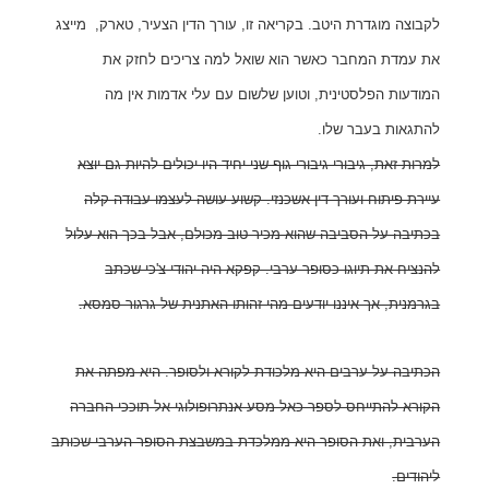
לקבוצה מוגדרת היטב. בקריאה זו, עורך הדין הצעיר, טארק, מייצג
את עמדת המחבר כאשר הוא שואל למה צריכים לחזק את
המודעות הפלסטינית, וטוען שלשום עם עלי אדמות אין מה
להתגאות בעבר שלו.
למרות זאת, גיבורי גיבורי גוף שני יחיד היו יכולים להיות גם יוצא
עיירת פיתוח ועורך דין אשכנזי. קשוע עושה לעצמו עבודה קלה
בכתיבה על הסביבה שהוא מכיר טוב מכולם, אבל בכך הוא עלול
להנציח את תיוגו כסופר ערבי. קפקא היה יהודי צ'כי שכתב
בגרמנית, אך איננו יודעים מהי זהותו האתנית של גרגור סמסא.
הכתיבה על ערבים היא מלכודת לקורא ולסופר. היא מפתה את
הקורא להתייחס לספר כאל מסע אנתרופולוגי אל תוככי החברה
הערבית, ואת הסופר היא ממלכדת במשבצת הסופר הערבי שכותב
ליהודים.