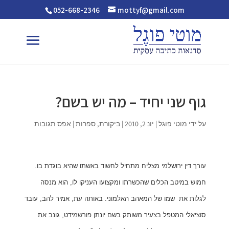
052-668-2346
mottyf@gmail.com
גוף שני יחיד – מה יש בשם?
על ידי
מוטי פוגל
|
יונ 2, 2010
|
ביקורת
,
ספרות
|
אפס תגובות
עורך דין ירושלמי מצליח מתחיל לחשוד באשתו שהיא בוגדת בו.
חמוש במיטב הכלים שהכשרתו ומקצועו העניקו לו, הוא מנסה
לגלות את שמו של המאהב האלמוני. באותה עת, אמיר להב, עובד
סוציאלי המטפל בצעיר משותק בשם יונתן פורשמידט, גונב את