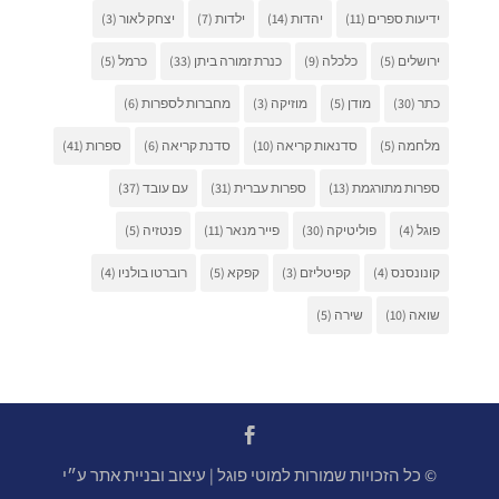
ידיעות ספרים
(11)
יהדות
(14)
ילדות
(7)
יצחק לאור
(3)
ירושלים
(5)
כלכלה
(9)
כנרת זמורה ביתן
(33)
כרמל
(5)
כתר
(30)
מודן
(5)
מוזיקה
(3)
מחברות לספרות
(6)
מלחמה
(5)
סדנאות קריאה
(10)
סדנת קריאה
(6)
ספרות
(41)
ספרות מתורגמת
(13)
ספרות עברית
(31)
עם עובד
(37)
פוגל
(4)
פוליטיקה
(30)
פייר מנאר
(11)
פנטזיה
(5)
קונונסנס
(4)
קפיטליזם
(3)
קפקא
(5)
רוברטו בולניו
(4)
שואה
(10)
שירה
(5)
© כל הזכויות שמורות למוטי פוגל | עיצוב ובניית אתר ע״י