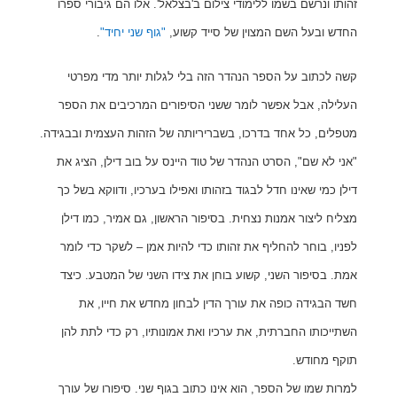
זהותו ונרשם בשמו ללימודי צילום ב'בצלאל'. אלו הם גיבורי ספרו
החדש ובעל השם המצוין של סייד קשוע,
"גוף שני יחיד"
.
קשה לכתוב על הספר הנהדר הזה בלי לגלות יותר מדי מפרטי
העלילה, אבל אפשר לומר ששני הסיפורים המרכיבים את הספר
מטפלים, כל אחד בדרכו, בשבריריותה של הזהות העצמית ובבגידה.
"אני לא שם", הסרט הנהדר של טוד היינס על בוב דילן, הציג את
דילן כמי שאינו חדל לבגוד בזהותו ואפילו בערכיו, ודווקא בשל כך
מצליח ליצור אמנות נצחית. בסיפור הראשון, גם אמיר, כמו דילן
לפניו, בוחר להחליף את זהותו כדי להיות אמן – לשקר כדי לומר
אמת. בסיפור השני, קשוע בוחן את צידו השני של המטבע. כיצד
חשד הבגידה כופה את עורך הדין לבחון מחדש את חייו, את
השתייכותו החברתית, את ערכיו ואת אמונותיו, רק כדי לתת להן
תוקף מחודש.
למרות שמו של הספר, הוא אינו כתוב בגוף שני. סיפורו של עורך