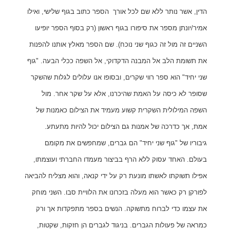
הדין, אשר נותר ללא שם לכל אורך הספר כתוב בגוף שלישי, ואילו
אמיר/יונתן מספר את סיפורו בגוף ראשון (רק בסוף הספר יופיעו
השניים זה מול זה כגוף שני נוכח). שם הספר מאלץ אותנו להפנות
את תשומת הלב אל המבנה הדקדוקי, אל השפה ככלי הבעה. "גוף
שני יחיד" הוא ספר רווי שקרים, ובסופו אנו עלולים לגלות שהשקר
שסופר לא כיסה על האמת שהיכרנו, אלא על שקר אחר. מול
השפה המילולית השקרית קשוע מעמיד את הצילום כאמנות של
אמת, אך כדרכה של אמנות גם הצילום יכול להיות מתעתע.
גיבוריו של "גוף שני יחיד" הם גברים, שמחפשים את מקומם
בעולם. האחד עסוק ללא הרף בביצור מעמדו החברתי ועוצמתו,
אפילו תשוקתו לאשתו מונעת רק על ידי קנאה, והוא מצליח להביאה
לפורקן רק כאשר הוא מעלה בזכרונו את הלוויית סבו. השני מוחק
את עצמו כדי לברוח מתשוקה. הנשים בספר מתפקדות אך ורק
כמראה של פעולות הגברים. בניגוד לגברים הן חזקות, שקטות,