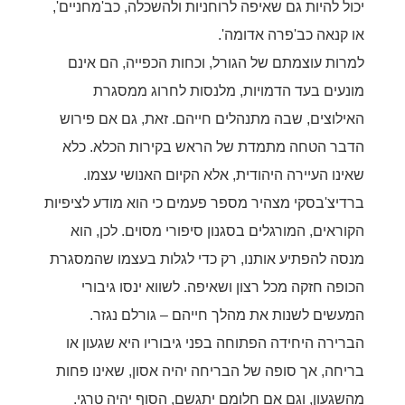
יכול להיות גם שאיפה לרוחניות ולהשכלה, כב'מחניים',
או קנאה כב'פרה אדומה'.
למרות עוצמתם של הגורל, וכחות הכפייה, הם אינם
מונעים בעד הדמויות, מלנסות לחרוג ממסגרת
האילוצים, שבה מתנהלים חייהם. זאת, גם אם פירוש
הדבר הטחה מתמדת של הראש בקירות הכלא. כלא
שאינו העיירה היהודית, אלא הקיום האנושי עצמו.
ברדיצ'בסקי מצהיר מספר פעמים כי הוא מודע לציפיות
הקוראים, המורגלים בסגנון סיפורי מסוים. לכן, הוא
מנסה להפתיע אותנו, רק כדי לגלות בעצמו שהמסגרת
הכופה חזקה מכל רצון ושאיפה. לשווא ינסו גיבורי
המעשים לשנות את מהלך חייהם – גורלם נגזר.
הברירה היחידה הפתוחה בפני גיבוריו היא שגעון או
בריחה,
אך סופה של הבריחה יהיה אסון, שאינו פחות
מהשגעון,
וגם אם חלומם יתגשם, הסוף יהיה טרגי.