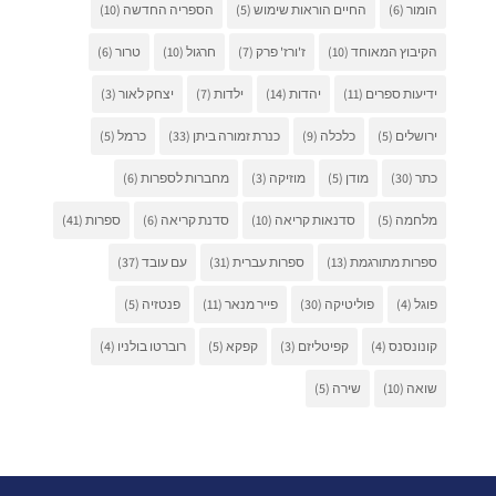
הומור
(6)
החיים הוראות שימוש
(5)
הספריה החדשה
(10)
הקיבוץ המאוחד
(10)
ז'ורז' פרק
(7)
חרגול
(10)
טרור
(6)
ידיעות ספרים
(11)
יהדות
(14)
ילדות
(7)
יצחק לאור
(3)
ירושלים
(5)
כלכלה
(9)
כנרת זמורה ביתן
(33)
כרמל
(5)
כתר
(30)
מודן
(5)
מוזיקה
(3)
מחברות לספרות
(6)
מלחמה
(5)
סדנאות קריאה
(10)
סדנת קריאה
(6)
ספרות
(41)
ספרות מתורגמת
(13)
ספרות עברית
(31)
עם עובד
(37)
פוגל
(4)
פוליטיקה
(30)
פייר מנאר
(11)
פנטזיה
(5)
קונונסנס
(4)
קפיטליזם
(3)
קפקא
(5)
רוברטו בולניו
(4)
שואה
(10)
שירה
(5)