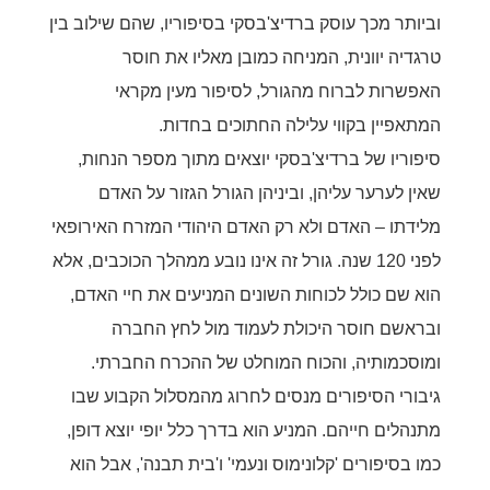
וביותר מכך עוסק ברדיצ'בסקי בסיפוריו, שהם שילוב בין
טרגדיה יוונית, המניחה כמובן מאליו את חוסר
האפשרות לברוח מהגורל, לסיפור מעין מקראי
המתאפיין בקווי עלילה החתוכים בחדות.
סיפוריו של ברדיצ'בסקי יוצאים מתוך מספר הנחות,
שאין לערער עליהן, וביניהן הגורל הגזור על האדם
מלידתו – האדם ולא רק האדם היהודי המזרח האירופאי
לפני 120 שנה. גורל זה אינו נובע ממהלך הכוכבים, אלא
הוא שם כולל לכוחות השונים המניעים את חיי האדם,
ובראשם חוסר היכולת לעמוד מול לחץ החברה
ומוסכמותיה, והכוח המוחלט של ההכרח החברתי.
גיבורי הסיפורים מנסים לחרוג מהמסלול הקבוע שבו
מתנהלים חייהם. המניע הוא בדרך כלל יופי יוצא דופן,
כמו בסיפורים 'קלונימוס ונעמי' ו'בית תבנה', אבל הוא