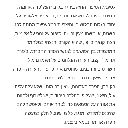
לטעמי, הסיפור החזק ביותר בקובץ הוא 'פרה אדומה'.
תהיה זו טעות לקרוא את הסיפור, כמעשיה אלגורית על
יהודי הגלות החלושים, והיצריות המפעפעת מתחת לפני
השטח, או משהו מעין זה. זהו סיפור על זמני על אלימות,
רצח וקנאה ביופי, שהוא הקורבן הנצחי במלחמה
המתמדת בין הפושעים לאנשי הסדר החברתי. ב'פרה
אדומה', קצבי העיירה הנלחמים על מעמדם מול
השוחטים והרבנים, שוחטים את יפהפיית העיירה – פרה
אדומה שאין בה מום, כרצח לשם רצח.
הקורבן, הפרה האדומה, שאין בה מום, ושלא עלה עליה
עול, היא זו, שעל פי ההלכה היהודית, יש לשרוף ולהזות
את אפרה על הטמאים כדי לטהר אותם, ולאפשר להם
להיכנס למקדש. מנגד, כל מי שנוטל חלק במעשה
הפרה אדומה נטמא בעצמו.