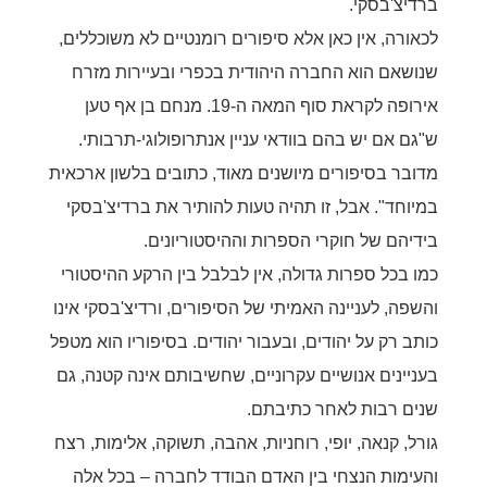
ברדיצ'בסקי.
לכאורה, אין כאן אלא סיפורים רומנטיים לא משוכללים,
שנושאם הוא החברה היהודית בכפרי ובעיירות מזרח
אירופה לקראת סוף המאה ה-19. מנחם בן אף טען
ש"
גם אם יש בהם בוודאי עניין אנתרופולוגי-תרבותי.
מדובר בסיפורים מיושנים מאוד, כתובים בלשון ארכאית
במיוחד". א
בל, זו תהיה טעות להותיר את ברדיצ'בסקי
בידיהם של חוקרי הספרות וההיסטוריונים.
כמו בכל ספרות גדולה, אין לבלבל בין הרקע ההיסטורי
והשפה, לעניינה האמיתי של הסיפורים, ורדיצ'בסקי אינו
כותב רק על יהודים, ובעבור יהודים. בסיפוריו הוא מטפל
בעניינים אנושיים עקרוניים, שחשיבותם אינה קטנה, גם
שנים רבות לאחר כתיבתם.
גורל, קנאה, יופי, רוחניות, אהבה, תשוקה, אלימות, רצח
והעימות הנצחי בין האדם הבודד לחברה – בכל אלה