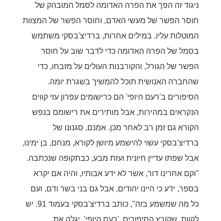
ניגוד זה הפך את הפרה האדומה לסמל המובהק של
חוסר הפשר של מעשי האדם, וחוסר הפשר של המצוות
המוטלות עליו. במילים אחרות, ברדיצ'בסקי משתמש
בסמל של הפרה האדומה כדי לדבר שוב על חוסר
הפשר של הגורל, והקורבנות העולים על מזבחו, כדי
שהחברה האנושית תוכל להמשיך בשגרת יומה.
הסיפורים ב'רעם היופי' הם כרישומים עפרון עזי קווים
הנקראים במהירות, אבל מותירים את רישומם בנפש
הקורא גם זמן רב לאחר מכן. אמנם, סגנונו של
ברדיצ'בסקי עשוי להישמע מיושן לקורא, מנחם, בן ימינו,
אבל שפתו עדיין חיונית ועזת מבע, כבתקופה שנכתבה.
"וקם אחרינו דור, אשר לא ידע אבותיו, והיה אם יקרא
בספר, ידע כי היינו יהודים, אבל גם בני בשר ודם, ועם
כל מה שמשמע בזה", כותב ברדיצ'בסקי בעמוד 91. יש
לקוות, שקובץ הסיפורים, 'רעם היופי', יגלה את